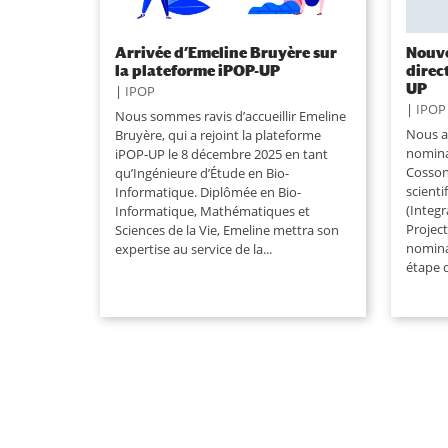
Arrivée d’Emeline Bruyère sur
Nouve
la plateforme iPOP-UP
direc
UP
|
IPOP
|
IPOP
Nous sommes ravis d’accueillir Emeline
Nous av
Bruyère, qui a rejoint la plateforme
nomina
iPOP-UP le 8 décembre 2025 en tant
Cosson
qu’Ingénieure d’Étude en Bio-
scient
Informatique. Diplômée en Bio-
(Integr
Informatique, Mathématiques et
Project
Sciences de la Vie, Emeline mettra son
nomina
expertise au service de la...
étape d